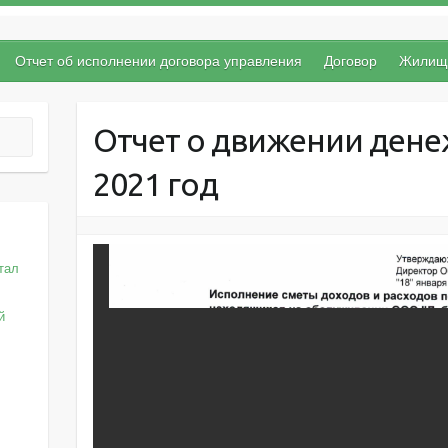
Отчет об исполнении договора управления
Договор
Жилищн
Отчет о движении дене
2021 год
тал
й