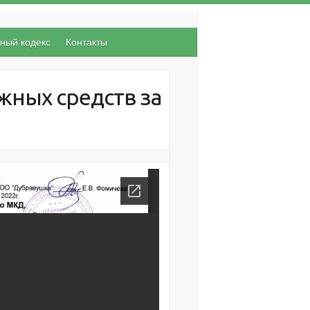
ый кодекс
Контакты
жных средств за